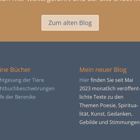
Zum alten Blog
ine Bücher
Mein neuer Blog
htgesang der Tiere
Hier
finden Sie seit Mai
htbuch­beschwörungen
2023 monatlich ver­öffent
efe der Berenike
lichte Texte zu den
Themen Poesie, Spiritua­
lität, Kunst, Gedanken,
Gebilde und Stim­mun­gen