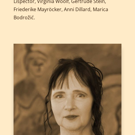
Lispector, Virginia Woolf,
Gertrude Stein,
Friederike Mayröcker, Anni Dillard, Marica
Bodrožić
.